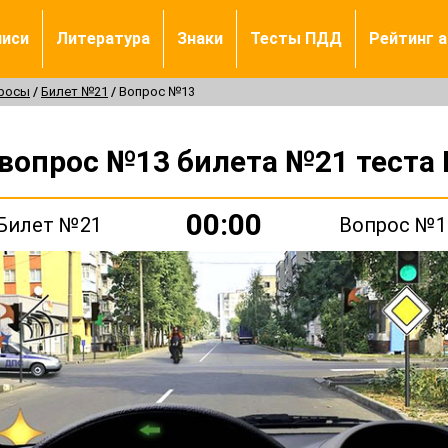
писи
Литература
Знаки
Тесты ПДД
Рейтинг 
просы
Билет №21
Вопрос №13
 вопрос №13 билета №21 теста
00:00
Билет №21
Вопрос №1