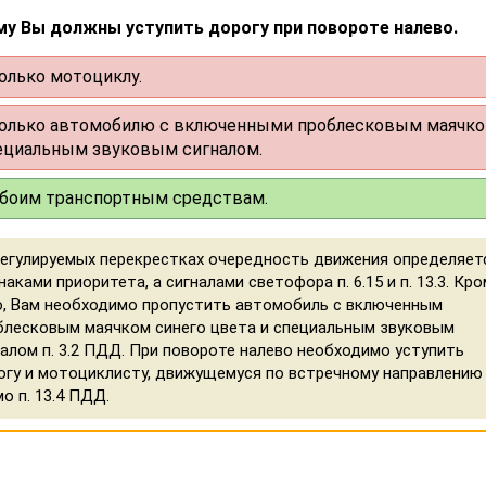
му Вы должны уступить дорогу при повороте налево.
олько мотоциклу.
олько автомобилю с включенными проблесковым маячко
ециальным звуковым сигналом.
боим транспортным средствам.
регулируемых перекрестках очередность движения определяет
наками приоритета, а сигналами светофора п. 6.15 и п. 13.3. Кр
о, Вам необходимо пропустить автомобиль с включенным
блесковым маячком синего цвета и специальным звуковым
налом п. 3.2 ПДД. При повороте налево необходимо уступить
огу и мотоциклисту, движущемуся по встречному направлению
о п. 13.4 ПДД.