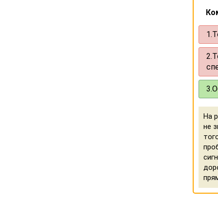
Ко
1.
Т
2.
Т
сп
3.
О
На 
не з
тог
про
сиг
дор
прям