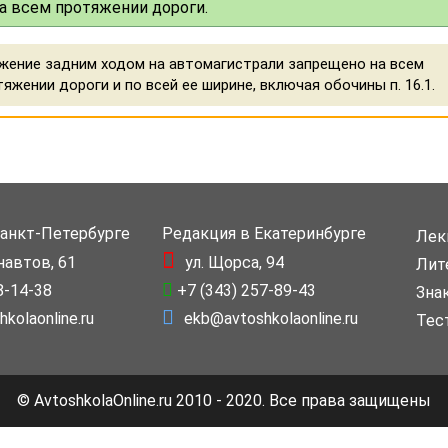
а всем протяжении дороги.
жение задним ходом на автомагистрали запрещено на всем
яжении дороги и по всей ее ширине, включая обочины п. 16.1.
Санкт-Петербурге
Редакция в Екатеринбурге
Лек
навтов, 61
ул. Щорса, 94
Лит
8-14-38
+7 (343) 257-89-43
Зна
kolaonline.ru
ekb@avtoshkolaonline.ru
Тес
© AvtoshkolaOnline.ru 2010 - 2020. Все права защищены