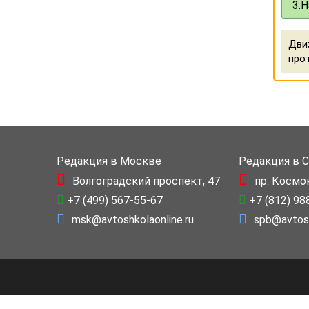
3.
Н
Дви
прот
Редакция в Москве
Редакция в 
Волгоградский проспект, 47
пр. Космо
+7 (499) 567-55-67
+7 (812) 98
msk@avtoshkolaonline.ru
spb@avtosh