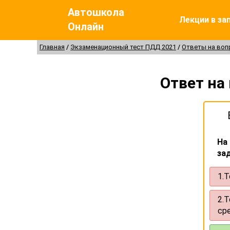
Автошкола
Лекции в за
Онлайн
Главная
Экзаменационный тест ПДД 2021
Ответы на во
Ответ на
На
за
1.
Т
2.
Т
ср