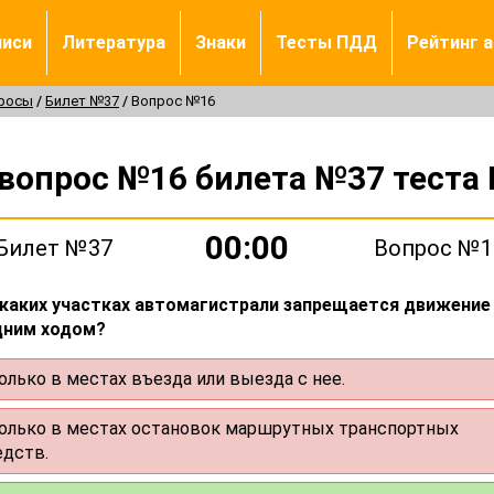
писи
Литература
Знаки
Тесты ПДД
Рейтинг 
просы
Билет №37
Вопрос №16
 вопрос №16 билета №37 теста
00:00
Билет №37
Вопрос №1
 каких участках автомагистрали запрещается движение
дним ходом?
олько в местах въезда или выезда с нее.
олько в местах остановок маршрутных транспортных
едств.