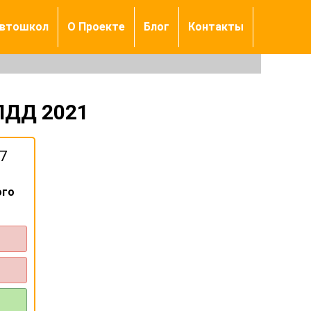
автошкол
О Проекте
Блог
Контакты
ПДД 2021
7
ого