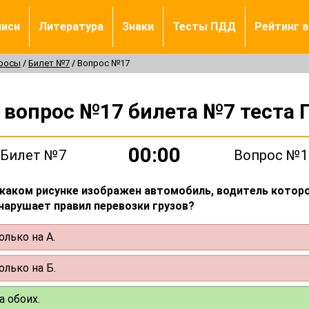
писи
Литература
Знаки
Тесты ПДД
Рейтинг 
просы
Билет №7
Вопрос №17
а вопрос №17 билета №7 теста 
00:00
Билет №7
Вопрос №1
 каком рисунке изображен автомобиль, водитель котор
 нарушает правил перевозки грузов?
олько на А.
олько на Б.
а обоих.