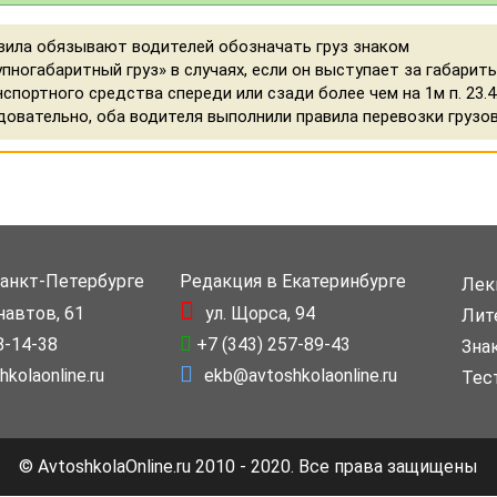
вила обязывают водителей обозначать груз знаком
упногабаритный груз» в случаях, если он выступает за габарит
нспортного средства спереди или сзади более чем на 1м п. 23.4
довательно, оба водителя выполнили правила перевозки грузов
Санкт-Петербурге
Редакция в Екатеринбурге
Лек
навтов, 61
ул. Щорса, 94
Лит
8-14-38
+7 (343) 257-89-43
Зна
kolaonline.ru
ekb@avtoshkolaonline.ru
Тес
© AvtoshkolaOnline.ru 2010 - 2020. Все права защищены