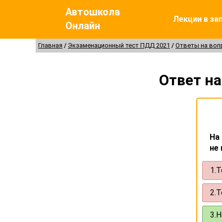
Автошкола
Лекции в за
Онлайн
Главная
Экзаменационный тест ПДД 2021
Ответы на во
Ответ н
На
не
1.
Т
2.
Т
3.
Н