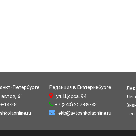
Санкт-Петербурге
Редакция в Екатеринбурге
Лек
навтов, 61
ул. Щорса, 94
Лит
88-14-38
+7 (343) 257-89-43
Зна
hkolaonline.ru
ekb@avtoshkolaonline.ru
Тес