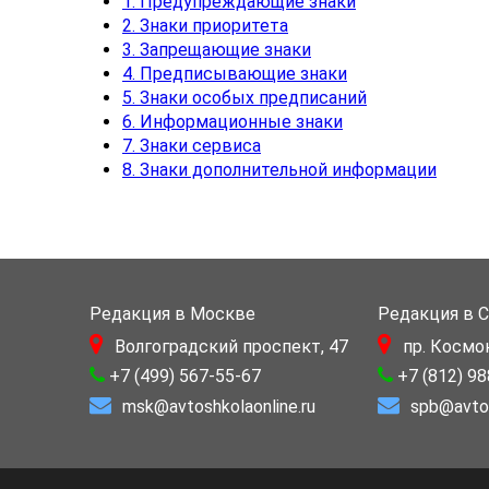
1. Предупреждающие знаки
2. Знаки приоритета
3. Запрещающие знаки
4. Предписывающие знаки
5. Знаки особых предписаний
6. Информационные знаки
7. Знаки сервиса
8. Знаки дополнительной информации
Редакция в Москве
Редакция в 
Волгоградский проспект, 47
пр. Космо
+7 (499) 567-55-67
+7 (812) 9
msk@avtoshkolaonline.ru
spb@avtos