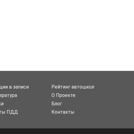
ции в записи
Рейтинг автошкол
ература
О Проекте
ки
Блог
ты ПДД
Контакты